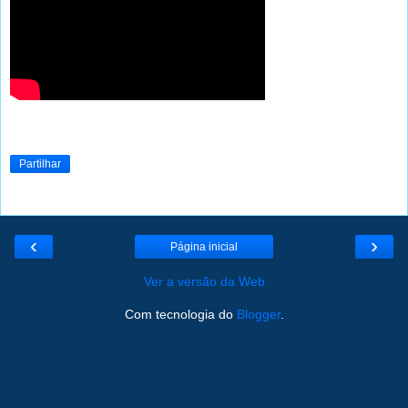
Partilhar
‹
›
Página inicial
Ver a versão da Web
Com tecnologia do
Blogger
.