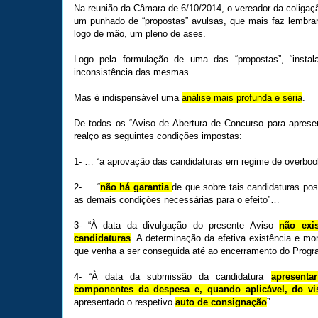
Na reunião da Câmara de 6/10/2014, o vereador da coligaç
um punhado de “propostas” avulsas, que mais faz lembra
logo de mão, um pleno de ases.
Logo pela formulação de uma das “propostas”, “instal
inconsistência das mesmas.
Mas é indispensável uma
análise mais profunda e séria
.
De todos os “Aviso de Abertura de Concurso para apres
realço as seguintes condições impostas:
1- … “a aprovação das candidaturas em regime de overbo
2- … “
não há garantia
de que sobre tais candidaturas p
as demais condições necessárias para o efeito”…
3- “À data da divulgação do presente Aviso
não exi
candidaturas
. A determinação da efetiva existência e m
que venha a ser conseguida até ao encerramento do Progr
4- “À data da submissão da candidatura
apresenta
componentes da despesa e, quando aplicável, do vis
apresentado o respetivo
auto de consignação
”.