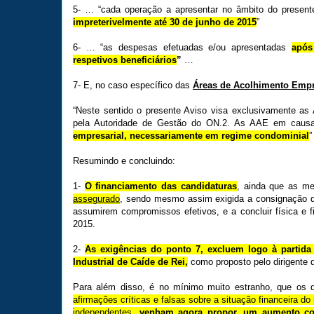
5- … “cada operação a apresentar no âmbito do presen
impreterivelmente até 30 de junho de 2015
”
6- … “as despesas efetuadas e/ou apresentadas
apó
respetivos beneficiários
”
…
7- E, no caso específico das
Áreas de Acolhimento Empr
“Neste sentido o presente Aviso visa exclusivamente as
pela Autoridade de Gestão do ON.2. As AAE em cau
empresarial, necessariamente em regime condominial
”
Resumindo e concluindo:
1-
O financiamento das candidaturas
, ainda que as m
assegurado
, sendo mesmo assim exigida a consignação da
assumirem compromissos efetivos, e a concluir física e 
2015.
2-
As exigências do ponto 7, excluem logo à partida
Industrial de Caíde de Rei,
como proposto pelo dirigente d
Para além disso, é no mínimo muito estranho, que os d
afirmações críticas e falsas sobre a situação financeira do 
independentes,
venham agora propor, um aumento con