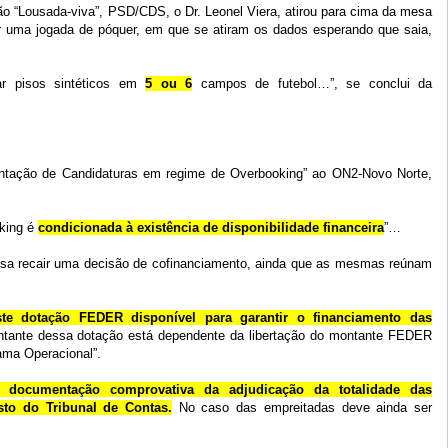
ão “Lousada-viva”, PSD/CDS, o Dr. Leonel Viera, atirou para cima da mesa
r uma jogada de póquer, em que se atiram os dados esperando que saia,
ar pisos sintéticos em
5 ou 6
campos de futebol…”, se conclui da
entação de Candidaturas em regime de Overbooking” ao ON2-Novo Norte,
oking é
condicionada à existência de disponibilidade financeira
”…
ossa recair uma decisão de cofinanciamento, ainda que as mesmas reúnam
ste dotação FEDER disponível para garantir o financiamento das
ontante dessa dotação está dependente da libertação do montante FEDER
ama Operacional”.
r documentação comprovativa da adjudicação da totalidade das
to do Tribunal de Contas.
No caso das empreitadas deve ainda ser