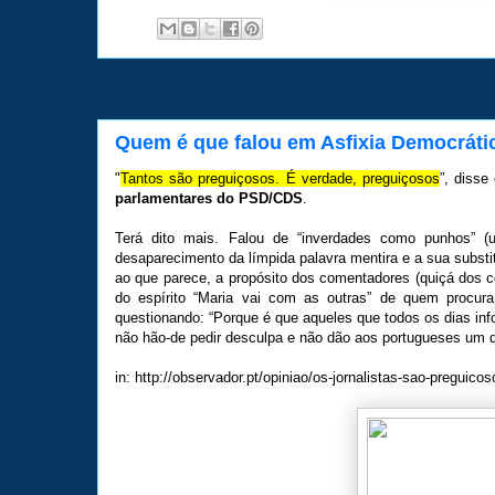
Quem é que falou em Asfixia Democráti
"
Tantos são preguiçosos. É verdade, preguiçosos
”, diss
parlamentares do PSD/CDS
.
Terá dito mais. Falou de “inverdades como punhos” (
desaparecimento da límpida palavra mentira e a sua substit
ao que parece, a propósito dos comentadores (quiçá dos 
do espírito “Maria vai com as outras” de quem procur
questionando: “Porque é que aqueles que todos os dias in
não hão-de pedir desculpa e não dão aos portugueses um dir
in: http://observador.pt/opiniao/os-jornalistas-sao-preguic