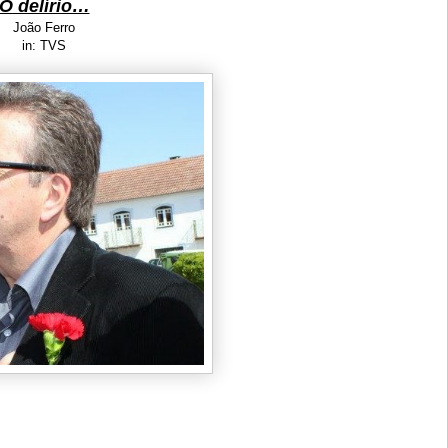
O delírio…
João Ferro
in: TVS