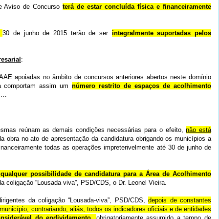
te Aviso de Concurso
terá de estar concluída física e financeiramente
s
30 de junho de 2015 terão de ser
integralmente suportadas pelos
esarial
:
 AAE apoiadas no âmbito de concursos anteriores abertos neste domínio
sa comportam assim um
número restrito de espaços de acolhimento
 …
esmas reúnam as demais condições necessárias para o efeito,
não está
 obra no ato de apresentação da candidatura obrigando os municípios a
financeiramente todas as operações impreterivelmente até 30 de junho de
 qualquer possibilidade de candidatura para a Área de Acolhimento
a coligação “Lousada viva”, PSD/CDS, o Dr. Leonel Vieira.
irigentes da coligação “Lousada-viva”, PSD/CDS,
depois de constantes
município, contrariando, aliás, todos os indicadores oficiais e de entidades
siderável do endividamento,
obrigatoriamente assumido a tempo de