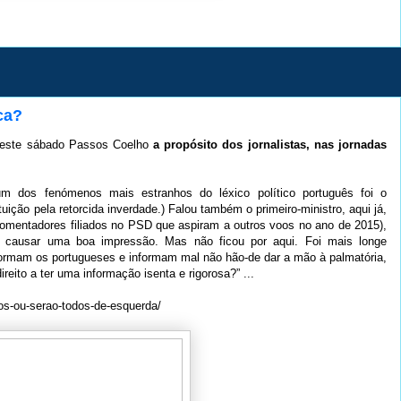
ca?
e este sábado Passos Coelho
a propósito dos jornalistas, nas jornadas
um dos fenómenos mais estranhos do léxico político português foi o
uição pela retorcida inverdade.) Falou também o primeiro-ministro, aqui já,
comentadores filiados no PSD que aspiram a outros voos no ano de 2015),
a causar uma boa impressão. Mas não ficou por aqui. Foi mais longe
formam os portugueses e informam mal não hão-de dar a mão à palmatória,
eito a ter uma informação isenta e rigorosa?” ...
osos-ou-serao-todos-de-esquerda/