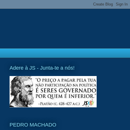
Adere à JS - Junta-te a nós!
PEDRO MACHADO