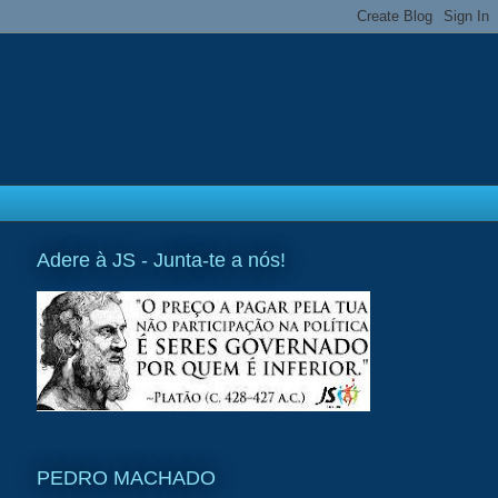
Adere à JS - Junta-te a nós!
PEDRO MACHADO