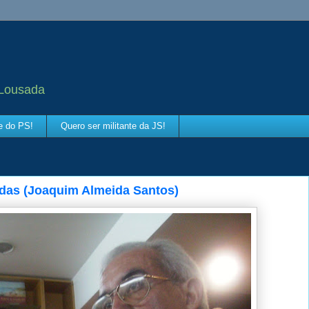
 Lousada
te do PS!
Quero ser militante da JS!
das (Joaquim Almeida Santos)