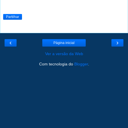
Partilhar
‹
›
Página inicial
Ver a versão da Web
Com tecnologia do
Blogger
.