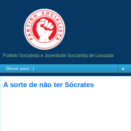
Partido Socialista e Juventude Socialista de Lousada
▼
A sorte de não ter Sócrates
"A maior sorte dos portugueses, principalmente daqueles
que ficaram em casa a chorar e a repetir que “eles” são
todos iguais, em vez de irem votar, foi a de que Sócrates
teve de se exilar em Paris para, a partir daí, fazer de conta
que não está vivo e a de Coelho ter conseguido, a custo,
que Portas entrasse na bolina desta nau sem rota traçada.