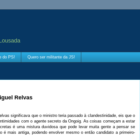
 Lousada
te do PS!
Quero ser militante da JS!
iguel Relvas
as significava que o ministro teria passado à clandestinidade, eis que o
 intimidades com o agente secreto da Ongoig. As coisas começam a estar
cretas é uma mistura duvidosa que pode levar muita gente a pensar se
ão é mais antiga, podendo envolver mesmo o então candidato a primeiro-