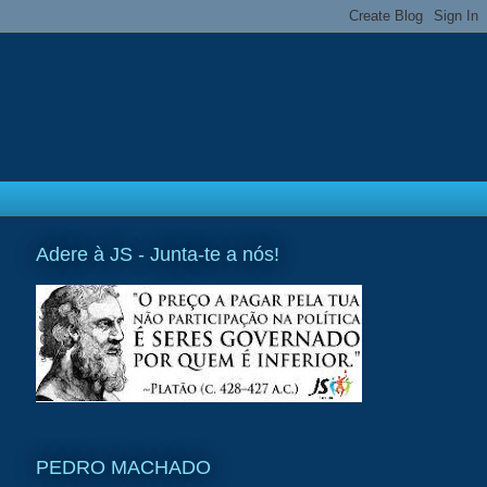
Adere à JS - Junta-te a nós!
PEDRO MACHADO