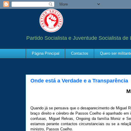
Partido Socialista e Juventude Socialista de
Página Principal
Contactos
Quero ser militan
Onde está a Verdade e a Transparência
M
Quando já se pensava que o desaparecimento de Miguel Relv
braço direito e cérebro de Passos Coelho é apanhado em
confusas, Miguel Relvas, Ongoing da família Moniz e Se
estamos perante contactos circunstanciais ou se a relaç
ministro, Passos Coelho.