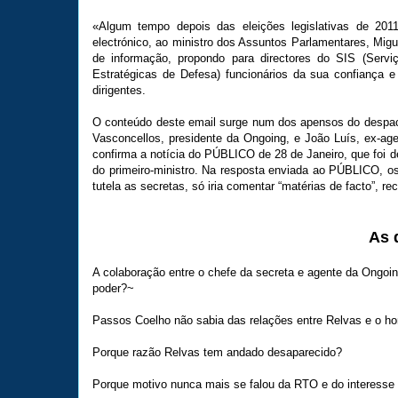
«Algum tempo depois das eleições legislativas de 2011
electrónico, ao ministro dos Assuntos Parlamentares, Migu
de informação, propondo para directores do SIS (Serv
Estratégicas de Defesa) funcionários da sua confiança
dirigentes.
O conteúdo deste email surge num dos apensos do despach
Vasconcellos, presidente da Ongoing, e João Luís, ex-a
confirma a notícia do PÚBLICO de 28 de Janeiro, que foi de
do primeiro-ministro. Na resposta enviada ao PÚBLICO, 
tutela as secretas, só iria comentar “matérias de facto”, re
As 
A colaboração entre o chefe da secreta e agente da Ongoin
poder?~
Passos Coelho não sabia das relações entre Relvas e o 
Porque razão Relvas tem andado desaparecido?
Porque motivo nunca mais se falou da RTO e do interesse 