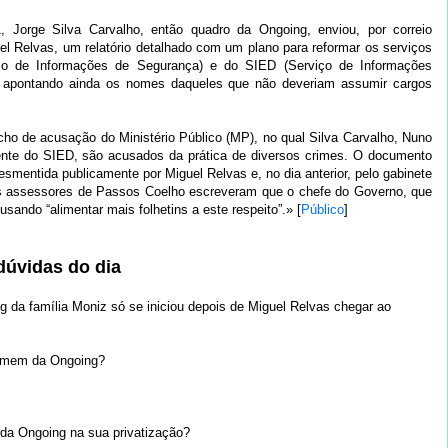
, Jorge Silva Carvalho, então quadro da Ongoing, enviou, por correio
el Relvas, um relatório detalhado com um plano para reformar os serviços
iço de Informações de Segurança) e do SIED (Serviço de Informações
 e apontando ainda os nomes daqueles que não deveriam assumir cargos
o de acusação do Ministério Público (MP), no qual Silva Carvalho, Nuno
gente do SIED, são acusados da prática de diversos crimes. O documento
smentida publicamente por Miguel Relvas e, no dia anterior, pelo gabinete
os assessores de Passos Coelho escreveram que o chefe do Governo, que
cusando “alimentar mais folhetins a este respeito”.» [
Público
]
dúvidas do dia
g da família Moniz só se iniciou depois de Miguel Relvas chegar ao
homem da Ongoing?
da Ongoing na sua privatização?