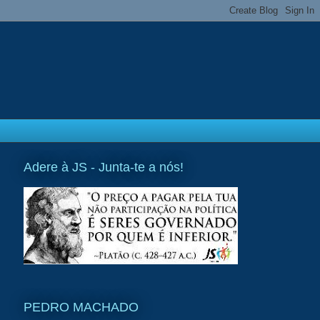
Adere à JS - Junta-te a nós!
PEDRO MACHADO