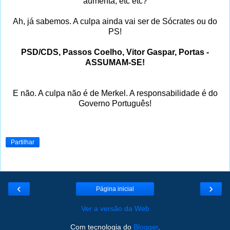
aumenta, etc etc?
Ah, já sabemos. A culpa ainda vai ser de Sócrates ou do
PS!
PSD/CDS, Passos Coelho, Vitor Gaspar, Portas -
ASSUMAM-SE!
E não. A culpa não é de Merkel. A responsabilidade é do
Governo Português!
Partilhar
‹
›
Página inicial
Ver a versão da Web
Com tecnologia do
Blogger
.