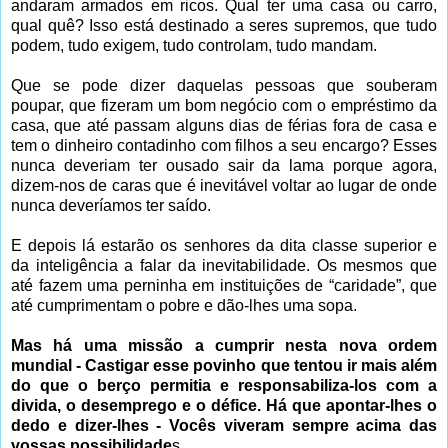
andaram armados em ricos. Qual ter uma casa ou carro,
qual quê? Isso está destinado a seres supremos, que tudo
podem, tudo exigem, tudo controlam, tudo mandam.
Que se pode dizer daquelas pessoas que souberam
poupar, que fizeram um bom negócio com o empréstimo da
casa, que até passam alguns dias de férias fora de casa e
tem o dinheiro contadinho com filhos a seu encargo? Esses
nunca deveriam ter ousado sair da lama porque agora,
dizem-nos de caras que é inevitável voltar ao lugar de onde
nunca deveríamos ter saído.
E depois lá estarão os senhores da dita classe superior e
da inteligência a falar da inevitabilidade. Os mesmos que
até fazem uma perninha em instituições de “caridade”, que
até cumprimentam o pobre e dão-lhes uma sopa.
Mas há uma missão a cumprir nesta nova ordem
mundial - Castigar esse povinho que tentou ir mais além
do que o berço permitia e responsabiliza-los com a
divida, o desemprego e o défice. Há que apontar-lhes o
dedo e dizer-lhes - Vocês viveram sempre acima das
vossas possibilidade
s.