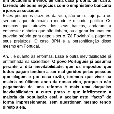
um bocadinho melhor, ter uma casa própria, um carro,
fazendo até bons negócios com o empréstimo bancário
e juros associados
.
Estes pequenos prazeres da vida, são um ultraje para os
senhores que dominam o mundo e o poder político. Os
mesmos que, através dos seus bancos, andaram a
emprestar dinheiro que não tinham, ou a gerar fortunas em
proveito próprio para depois ser o “Zé Povinho” a pagar os
seus prejuízos. O caso BPN é a personificação disso
mesmo em Portugal.
Ah… e quanto às reformas. Essa é outra inevitabilidade já
entranhada na sociedade.
O povo Português já assumiu
perante a dita inevitabilidade, que os impostos que
todos pagam tendem a ser mal geridos pelas pessoas
que elegem e por essa razão, teremos que viver na
miséria os últimos anos da nossa vida, porque o não
pagamento de uma reforma é mais uma daquelas
inevitabilidades a curto prazo e que infelizmente a
maioria da população está a aceitar este “facto” de
forma impressionante, sem questionar, mesmo tendo
direito a ela.