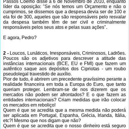
Passos Coelho disse a 6 de Novembro de 2010, enquanto
líder da oposição: "Se nós temos um Orçamento e não o
cumprimos, se dissemos que a despesa devia ser de 100 e
ela foi de 300, aqueles que são responsáveis pelo resvalar
da despesa também têm de ser civil e criminalmente
responsáveis pelos seus atos e pelas suas ações".
E agora, Pedro?
2 -
Loucos, Lunáticos, Irresponsáveis, Criminosos, Ladrões.
Poucos são os adjetivos para descrever a atitude das
instâncias internacionais (BCE, EU e FMI) que fazem um
autêntico saque aos depósitos dos Cipriotas - um roubo
pseudolegal travestido de auxílio.
Pior de tudo, é abrirem um precedente gravíssimo perante a
realidade financeira em toda a Europa do Euro, que tanto
queriam proteger. Lembram-se de nos dizerem que os
mercados não podem ser afrontados? E o que fazem as
entidades internacionais? Criam medidas que irão colocar
os mercados em reboliço!
Quem é que se acredita que a mesma medida não poderá
ser aplicada em Portugal, Espanha, Grécia, Irlanda, Itália,
etc?! Mesmo que nos digam que não?
Quem é que se acredita que o nosso dinheiro está seguro