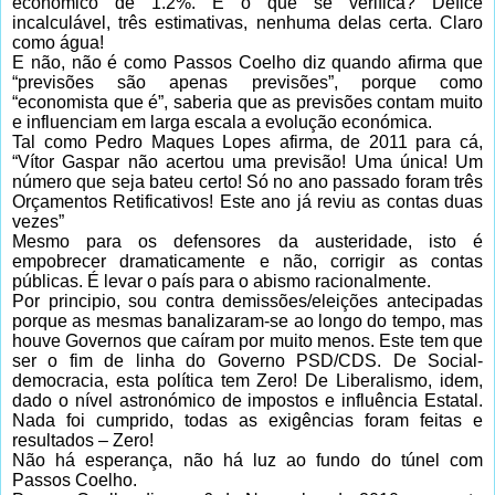
económico de 1.2%. E o que se verifica? Défice
incalculável, três estimativas, nenhuma delas certa. Claro
como água!
E não, não é como Passos Coelho diz quando afirma que
“previsões são apenas previsões”, porque como
“economista que é”, saberia que as previsões contam muito
e influenciam em larga escala a evolução económica.
Tal como Pedro Maques Lopes afirma, de 2011 para cá,
“Vítor Gaspar não acertou uma previsão! Uma única! Um
número que seja bateu certo! Só no ano passado foram três
Orçamentos Retificativos! Este ano já reviu as contas duas
vezes”
Mesmo para os defensores da austeridade, isto é
empobrecer dramaticamente e não, corrigir as contas
públicas. É levar o país para o abismo racionalmente.
Por principio, sou contra demissões/eleições antecipadas
porque as mesmas banalizaram-se ao longo do tempo, mas
houve Governos que caíram por muito menos. Este tem que
ser o fim de linha do Governo PSD/CDS. De Social-
democracia, esta política tem Zero! De Liberalismo, idem,
dado o nível astronómico de impostos e influência Estatal.
Nada foi cumprido, todas as exigências foram feitas e
resultados – Zero!
Não há esperança, não há luz ao fundo do túnel com
Passos Coelho.