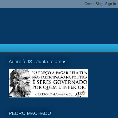
Adere à JS - Junta-te a nós!
PEDRO MACHADO