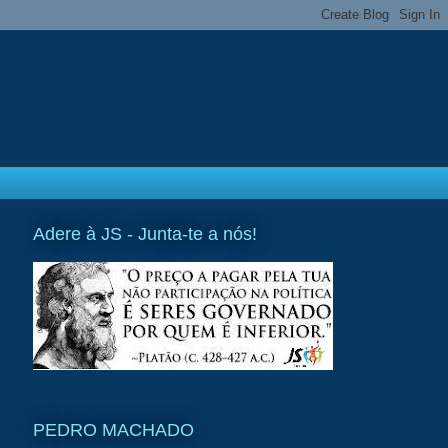
Adere à JS - Junta-te a nós!
PEDRO MACHADO