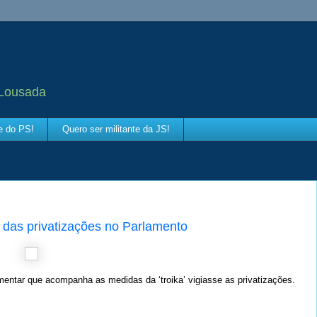
 Lousada
te do PS!
Quero ser militante da JS!
o das privatizações no Parlamento
ntar que acompanha as medidas da ‘troika’ vigiasse as privatizações.