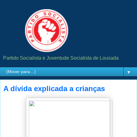
Partido Socialista e Juventude Socialista de Lousada
▼
A dívida explicada a crianças