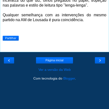
incerteza do que diz, olhos pregados no papel, tropeção
nas palavras e estilo de leitura tipo "lenga-lenga".
Qualquer semelhança com as intervenções do mesmo
partido na AM de Lousada é pura coincidência.
Partilhar
‹
›
Página inicial
Ver a versão da Web
Com tecnologia do
Blogger
.