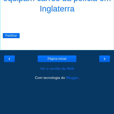
Inglaterra
Partilhar
‹
›
Página inicial
Ver a versão da Web
Com tecnologia do
Blogger
.