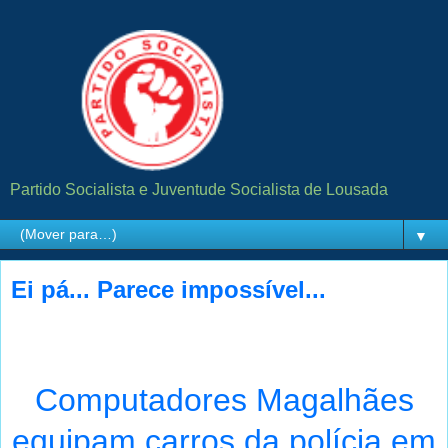
Partido Socialista e Juventude Socialista de Lousada
▼
Ei pá... Parece impossível...
Computadores Magalhães
equipam carros da polícia em