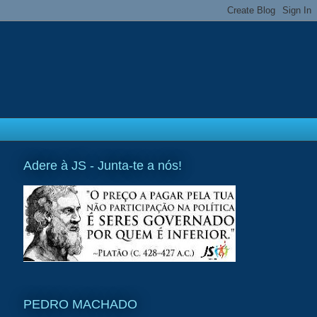
Adere à JS - Junta-te a nós!
PEDRO MACHADO