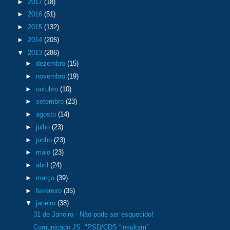
►
2017
(18)
►
2016
(51)
►
2015
(132)
►
2014
(205)
▼
2013
(286)
►
dezembro
(15)
►
novembro
(19)
►
outubro
(10)
►
setembro
(23)
►
agosto
(14)
►
julho
(23)
►
junho
(23)
►
maio
(23)
►
abril
(24)
►
março
(39)
►
fevereiro
(35)
▼
janeiro
(38)
31 de Janeiro - Não pode ser esquecido!
Comunicado JS: "PSD/CDS “insultam”