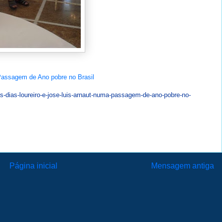
Passagem de Ano pobre no Brasil
s-dias-loureiro-e-jose-luis-arnaut-numa-passagem-de-ano-pobre-no-
Página inicial
Mensagem antiga