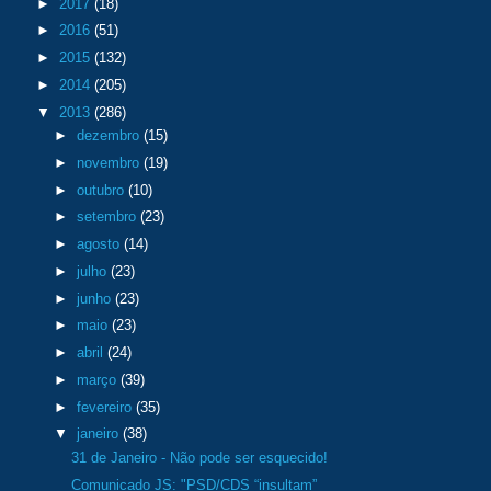
►
2017
(18)
►
2016
(51)
►
2015
(132)
►
2014
(205)
▼
2013
(286)
►
dezembro
(15)
►
novembro
(19)
►
outubro
(10)
►
setembro
(23)
►
agosto
(14)
►
julho
(23)
►
junho
(23)
►
maio
(23)
►
abril
(24)
►
março
(39)
►
fevereiro
(35)
▼
janeiro
(38)
31 de Janeiro - Não pode ser esquecido!
Comunicado JS: "PSD/CDS “insultam”