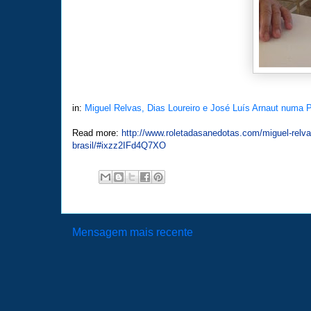
in:
Miguel Relvas, Dias Loureiro e José Luís Arnaut numa 
Read more:
http://www.roletadasanedotas.com/miguel-relva
brasil/#ixzz2IFd4Q7XO
Mensagem mais recente