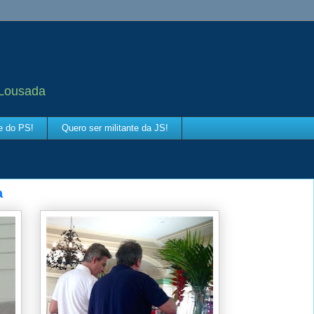
 Lousada
te do PS!
Quero ser militante da JS!
a