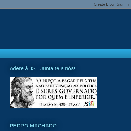
Adere à JS - Junta-te a nós!
PEDRO MACHADO