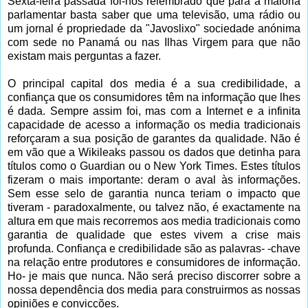
Sexta-feira passada foi-nos relembrado que para a maioria
parlamentar basta saber que uma televisão, uma rádio ou
um jornal é propriedade da "Javoslixo" sociedade anónima
com sede no Panamá ou nas Ilhas Virgem para que não
existam mais perguntas a fazer.
O principal capital dos media é a sua credibilidade, a
confiança que os consumidores têm na informação que lhes
é dada. Sempre assim foi, mas com a Internet e a infinita
capacidade de acesso a informação os media tradicionais
reforçaram a sua posição de garantes da qualidade. Não é
em vão que a Wikileaks passou os dados que detinha para
títulos como o Guardian ou o New York Times. Estes títulos
fizeram o mais importante: deram o aval às informações.
Sem esse selo de garantia nunca teriam o impacto que
tiveram - paradoxalmente, ou talvez não, é exactamente na
altura em que mais recorremos aos media tradicionais como
garantia de qualidade que estes vivem a crise mais
profunda. Confiança e credibilidade são as palavras- -chave
na relação entre produtores e consumidores de informação.
Ho- je mais que nunca. Não será preciso discorrer sobre a
nossa dependência dos media para construirmos as nossas
opiniões e convicções.