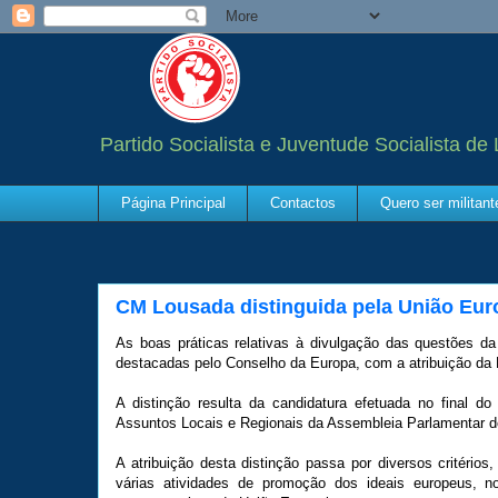
Partido Socialista e Juventude Socialista de
Página Principal
Contactos
Quero ser militan
CM Lousada distinguida pela União Eur
As boas práticas relativas à divulgação das questões d
destacadas pelo Conselho da Europa, com a atribuição da 
A distinção resulta da candidatura efetuada no final 
Assuntos Locais e Regionais da Assembleia Parlamentar d
A atribuição desta distinção passa por diversos critério
várias atividades de promoção dos ideais europeus, no