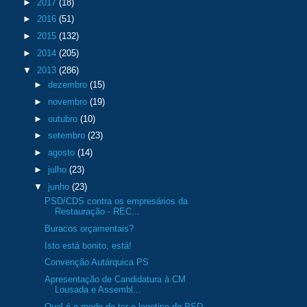
►
2017
(18)
►
2016
(51)
►
2015
(132)
►
2014
(205)
▼
2013
(286)
►
dezembro
(15)
►
novembro
(19)
►
outubro
(10)
►
setembro
(23)
►
agosto
(14)
►
julho
(23)
▼
junho
(23)
PSD/CDS contra os empresários da
Restauração - REC...
Buracos orçamentais?
Isto está bonito, está!
Convenção Autárquica PS
Apresentação de Candidatura à CM
Lousada e Assembl...
Qual é o medo de ter o logotipo do PSD