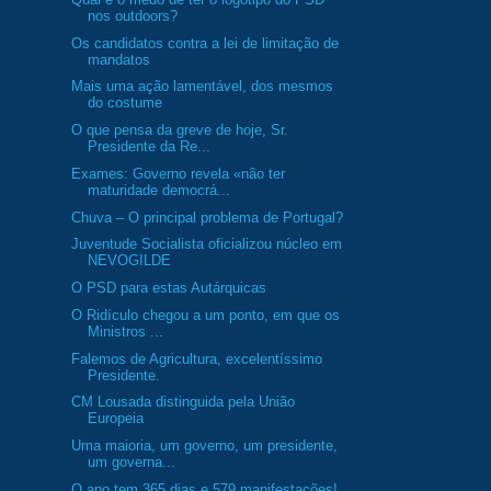
nos outdoors?
Os candidatos contra a lei de limitação de
mandatos
Mais uma ação lamentável, dos mesmos
do costume
O que pensa da greve de hoje, Sr.
Presidente da Re...
Exames: Governo revela «não ter
maturidade democrá...
Chuva – O principal problema de Portugal?
Juventude Socialista oficializou núcleo em
NEVOGILDE
O PSD para estas Autárquicas
O Ridículo chegou a um ponto, em que os
Ministros ...
Falemos de Agricultura, excelentíssimo
Presidente.
CM Lousada distinguida pela União
Europeia
Uma maioria, um governo, um presidente,
um governa...
O ano tem 365 dias e 579 manifestações!