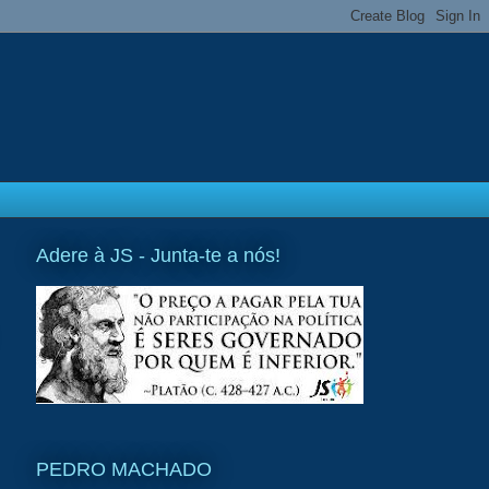
Adere à JS - Junta-te a nós!
PEDRO MACHADO