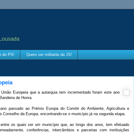
 Lousada
te do PS!
Quero ser militante da JS!
opeia
a União Europeia que a autarquia tem incrementado foram este ano
Bandeira de Honra.
do ano passado ao Prémio Europa do Comité do Ambiente, Agricultura e
o Conselho da Europa, encontrando-se o município já na segunda etapa.
s, entre os quais ser um município que, ao longo dos anos, tem efetuado
meadamente, conferências, intercâmbios e parcerias com instituições