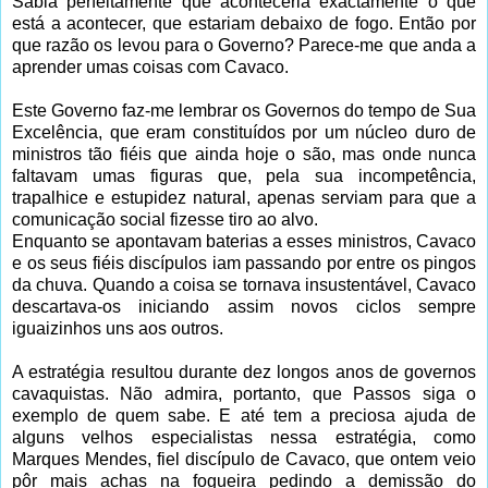
Sabia perfeitamente que aconteceria exactamente o que
está a acontecer, que estariam debaixo de fogo. Então por
que razão os levou para o Governo? Parece-me que anda a
aprender umas coisas com Cavaco.
Este Governo faz-me lembrar os Governos do tempo de Sua
Excelência, que eram constituídos por um núcleo duro de
ministros tão fiéis que ainda hoje o são, mas onde nunca
faltavam umas figuras que, pela sua incompetência,
trapalhice e estupidez natural, apenas serviam para que a
comunicação social fizesse tiro ao alvo.
Enquanto se apontavam baterias a esses ministros, Cavaco
e os seus fiéis discípulos iam passando por entre os pingos
da chuva. Quando a coisa se tornava insustentável, Cavaco
descartava-os iniciando assim novos ciclos sempre
iguaizinhos uns aos outros.
A estratégia resultou durante dez longos anos de governos
cavaquistas. Não admira, portanto, que Passos siga o
exemplo de quem sabe. E até tem a preciosa ajuda de
alguns velhos especialistas nessa estratégia, como
Marques Mendes, fiel discípulo de Cavaco, que ontem veio
pôr mais achas na fogueira pedindo a demissão do