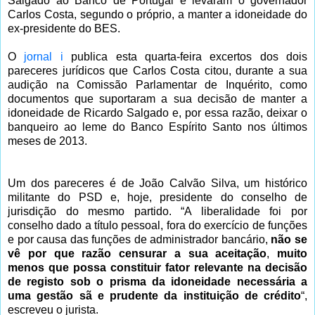
Salgado ao Banco de Portugal e levaram o governador
Carlos Costa, segundo o próprio, a manter a idoneidade do
ex-presidente do BES.
O
jornal i
publica esta quarta-feira excertos dos dois
pareceres jurídicos que Carlos Costa citou, durante a sua
audição na Comissão Parlamentar de Inquérito, como
documentos que suportaram a sua decisão de manter a
idoneidade de Ricardo Salgado e, por essa razão, deixar o
banqueiro ao leme do Banco Espírito Santo nos últimos
meses de 2013.
Um dos pareceres é de João Calvão Silva, um histórico
militante do PSD e, hoje, presidente do conselho de
jurisdição do mesmo partido. “A liberalidade foi por
conselho dado a título pessoal, fora do exercício de funções
e por causa das funções de administrador bancário,
não se
vê por que razão censurar a sua aceitação
,
muito
menos que possa constituir fator relevante na decisão
de registo sob o prisma da idoneidade necessária a
uma gestão sã e prudente da instituição de crédito
“,
escreveu o jurista.