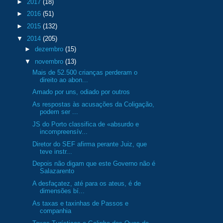
►
2017
(18)
►
2016
(51)
►
2015
(132)
▼
2014
(205)
►
dezembro
(15)
▼
novembro
(13)
Mais de 52.500 crianças perderam o
direito ao abon...
Amado por uns, odiado por outros
As respostas às acusações da Coligação,
podem ser ...
JS do Porto classifica de «absurdo e
incompreensív...
Diretor do SEF afirma perante Juiz, que
teve instr...
Depois não digam que este Governo não é
Salazarento
A desfaçatez, até para os ateus, é de
dimensões bí...
As taxas e taxinhas de Passos e
companhia