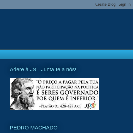
Adere à JS - Junta-te a nós!
PEDRO MACHADO