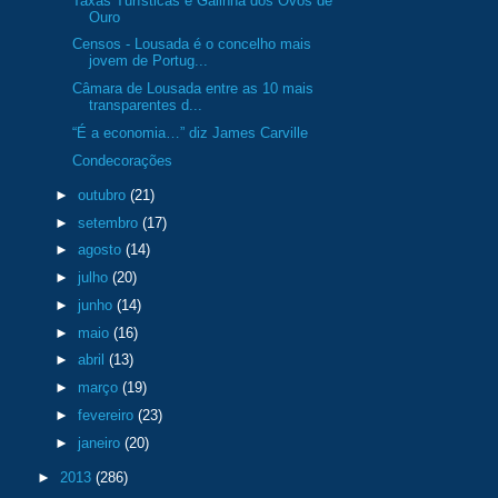
Taxas Turísticas e Galinha dos Ovos de
Ouro
Censos - Lousada é o concelho mais
jovem de Portug...
Câmara de Lousada entre as 10 mais
transparentes d...
“É a economia…” diz James Carville
Condecorações
►
outubro
(21)
►
setembro
(17)
►
agosto
(14)
►
julho
(20)
►
junho
(14)
►
maio
(16)
►
abril
(13)
►
março
(19)
►
fevereiro
(23)
►
janeiro
(20)
►
2013
(286)