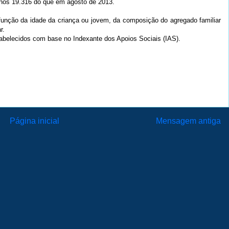
nos 19.316 do que em agosto de 2013.
 função da idade da criança ou jovem, da composição do agregado familiar
r.
abelecidos com base no Indexante dos Apoios Sociais (IAS).
Página inicial
Mensagem antiga