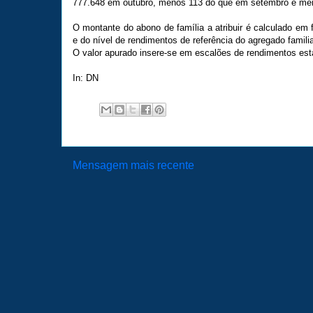
777.648 em outubro, menos 113 do que em setembro e me
O montante do abono de família a atribuir é calculado em
e do nível de rendimentos de referência do agregado familia
O valor apurado insere-se em escalões de rendimentos est
In: DN
Mensagem mais recente