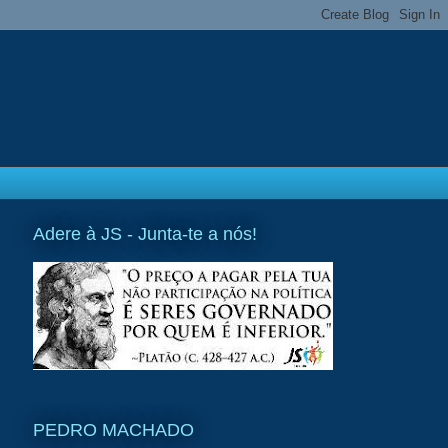
Adere à JS - Junta-te a nós!
PEDRO MACHADO