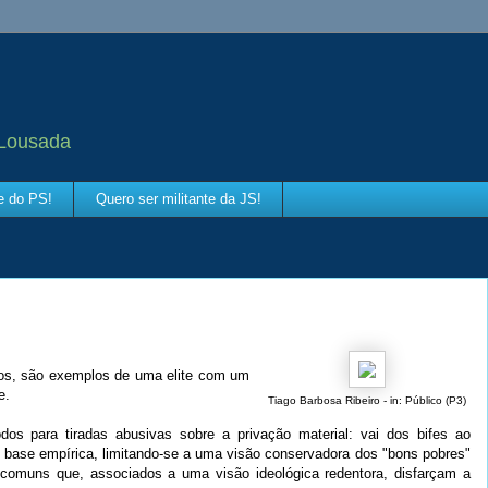
 Lousada
te do PS!
Quero ser militante da JS!
tros, são exemplos de uma elite com um
e.
Tiago Barbosa Ribeiro - in: Público (P3)
odos para tiradas abusivas sobre a privação material: vai dos bifes ao
 base empírica, limitando-se a uma visão conservadora dos "bons pobres"
omuns que, associados a uma visão ideológica redentora, disfarçam a