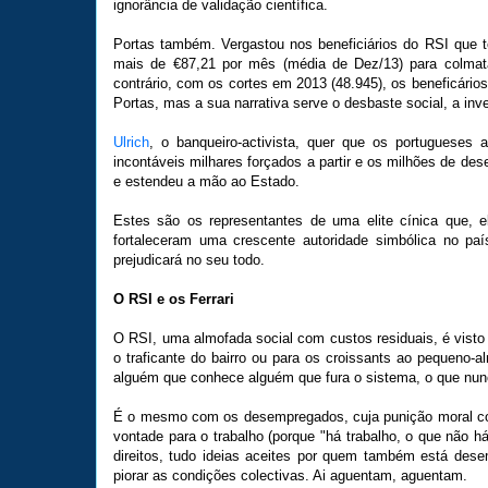
ignorância de validação científica.
Portas também. Vergastou nos beneficiários do RSI que 
mais de €87,21 por mês (média de Dez/13) para colma
contrário, com os cortes em 2013 (48.945), os beneficário
Portas, mas a sua narrativa serve o desbaste social, a inv
Ulrich
, o banqueiro-activista, quer que os portugueses
incontáveis milhares forçados a partir e os milhões de d
e estendeu a mão ao Estado.
Estes são os representantes de uma elite cínica que, e
fortaleceram uma crescente autoridade simbólica no p
prejudicará no seu todo.
O RSI e os Ferrari
O RSI, uma almofada social com custos residuais, é visto
o traficante do bairro ou para os croissants ao pequeno
alguém que conhece alguém que fura o sistema, o que nu
É o mesmo com os desempregados, cuja punição moral com
vontade para o trabalho (porque "há trabalho, o que não
direitos, tudo ideias aceites por quem também está des
piorar as condições colectivas. Ai aguentam, aguentam.