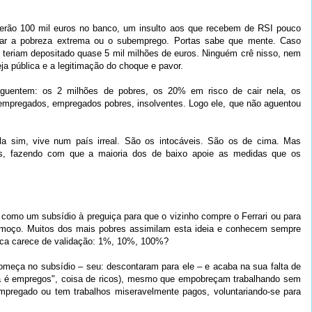
terão 100 mil euros no banco, um insulto aos que recebem de RSI pouco
tar a pobreza extrema ou o subemprego. Portas sabe que mente. Caso
s teriam depositado quase 5 mil milhões de euros. Ninguém crê nisso, nem
eja pública e a legitimação do choque e pavor.
 aguentem: os 2 milhões de pobres, os 20% em risco de cair nela, os
esempregados, empregados pobres, insolventes. Logo ele, que não aguentou
la sim, vive num país irreal. São os intocáveis. São os de cima. Mas
aís, fazendo com que a maioria dos de baixo apoie as medidas que os
 como um subsídio à preguiça para que o vizinho compre o Ferrari ou para
-almoço. Muitos dos mais pobres assimilam esta ideia e conhecem sempre
nca carece de validação: 1%, 10%, 100%?
eça no subsídio – seu: descontaram para ele – e acaba na sua falta de
 há é empregos", coisa de ricos), mesmo que empobreçam trabalhando sem
empregado ou tem trabalhos miseravelmente pagos, voluntariando-se para