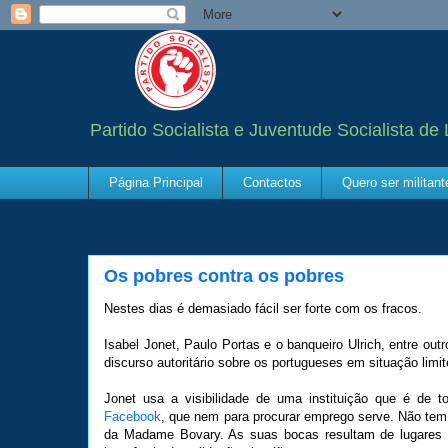
Partido Socialista e Juventude Socialista de
Página Principal
Contactos
Quero ser militan
Os pobres contra os pobres
Nestes dias é demasiado fácil ser forte com os fracos.
Isabel Jonet, Paulo Portas e o banqueiro Ulrich, entre ou
discurso autoritário sobre os portugueses em situação limit
Jonet usa a visibilidade de uma instituição que é de t
Facebook
, que nem para procurar emprego serve. Não tem
da Madame Bovary. As suas bocas resultam de lugares c