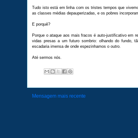
Tudo isto está em linha com os tristes tempos que vivem
as classes médias depauperizadas, e os pobres incorporam
E porquê?
Porque o ataque aos mais fracos é auto-justificativo em r
vidas presas a um futuro sombrio: olhando do fundo, 
escadaria imensa de onde espezinhamos o outro.
Até sermos nós.
Mensagem mais recente