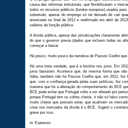
causa das reformas estruturais, que flexibilizaram o merc
todos os recursos públicos (fundos europeus) usados para 
sobretudo, apesar do emprego só ter deixado de cair qu
anunciado no final de 2012 e reafirmado em abril de 201
salários da função pública.
A dívida pública, apesar das privatizações claramente além
do que o governo previa (dados que incluem todas as alte
começar a baixar.
Há pouco, muito pouco da narrativa de Passos Coelho que 
Há uma meia verdade, que é a história nos juros. Em 201
juros baixaram. Acontece que, da mesma forma que não f
Itália, também não foi Passos Coelho que, em 2012, fez 
que, com a confiança gerada pelas suas políticas, fez c
maneira que foi a alteração do comportamento do BCE que 
BCE pode evitar que Portugal volte a ser afetado por pertu
porque Portugal tem os cofres cheios, é não só falso como
muito cheios que possam estar, que acalmam os mercados
crise nos mercados da dívida é o BCE. Sugerir o contrá
grave por isso.
in: Expresso