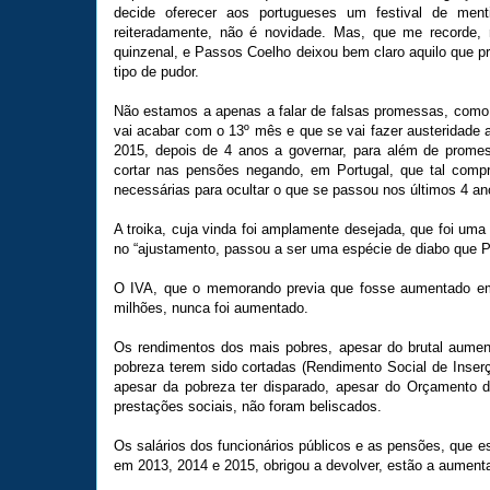
decide oferecer aos portugueses um festival de me
reiteradamente, não é novidade. Mas, que me recorde, 
quinzenal, e Passos Coelho deixou bem claro aquilo que pr
tipo de pudor.
Não estamos a apenas a falar de falsas promessas, como d
vai acabar com o 13º mês e que se vai fazer austeridade
2015, depois de 4 anos a governar, para além de prome
cortar nas pensões negando, em Portugal, que tal compr
necessárias para ocultar o que se passou nos últimos 4 an
A troika, cuja vinda foi amplamente desejada, que foi uma 
no “ajustamento, passou a ser uma espécie de diabo que 
O IVA, que o memorando previa que fosse aumentado e
milhões, nunca foi aumentado.
Os rendimentos dos mais pobres, apesar do brutal aumen
pobreza terem sido cortadas (Rendimento Social de Inse
apesar da pobreza ter disparado, apesar do Orçamento 
prestações sociais, não foram beliscados.
Os salários dos funcionários públicos e as pensões, que es
em 2013, 2014 e 2015, obrigou a devolver, estão a aumentar