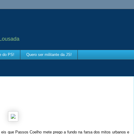
 Lousada
te do PS!
Quero ser militante da JS!
 eis que Passos Coelho mete prego a fundo na farsa dos mitos urbanos e