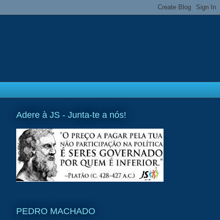
Adere à JS - Junta-te a nós!
PEDRO MACHADO