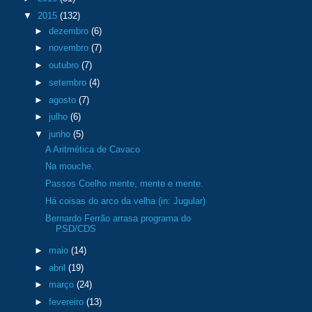
▼
2015
(132)
►
dezembro
(6)
►
novembro
(7)
►
outubro
(7)
►
setembro
(4)
►
agosto
(7)
►
julho
(6)
▼
junho
(5)
A Aritmética de Cavaco
Na mouche.
Passos Coelho mente, mente e mente.
Há coisas do arco da velha (in: Jugular)
Bernardo Ferrão arrasa programa do
PSD/CDS
►
maio
(14)
►
abril
(19)
►
março
(24)
►
fevereiro
(13)