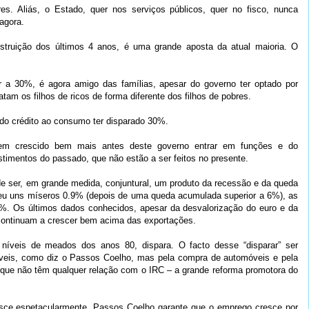
s. Aliás, o Estado, quer nos serviços públicos, quer no fisco, nunca
agora.
struição dos últimos 4 anos, é uma grande aposta da atual maioria. O
 a 30%, é agora amigo das famílias, apesar do governo ter optado por
tam os filhos de ricos de forma diferente dos filhos de pobres.
do crédito ao consumo ter disparado 30%.
rem crescido bem mais antes deste governo entrar em funções e do
stimentos do passado, que não estão a ser feitos no presente.
 de ser, em grande medida, conjuntural, um produto da recessão e da queda
eu uns míseros 0.9% (depois de uma queda acumulada superior a 6%), as
0%. Os últimos dados conhecidos, apesar da desvalorização do euro e da
continuam a crescer bem acima das exportações.
 níveis de meados dos anos 80, dispara. O facto desse “disparar” ser
náveis, como diz o Passos Coelho, mas pela compra de automóveis e pela
 que não têm qualquer relação com o IRC – a grande reforma promotora do
sce espetacularmente. Passos Coelho garante que o emprego cresce por