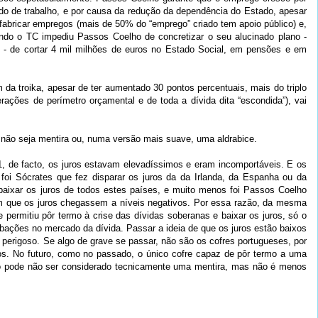
ado de trabalho, e por causa da redução da dependência do Estado, apesar
fabricar empregos (mais de 50% do “emprego” criado tem apoio público) e,
ando o TC impediu Passos Coelho de concretizar o seu alucinado plano -
3 - de cortar 4 mil milhões de euros no Estado Social, em pensões e em
 da troika, apesar de ter aumentado 30 pontos percentuais, mais do triplo
rações de perímetro orçamental e de toda a dívida dita “escondida”), vai
não seja mentira ou, numa versão mais suave, uma aldrabice.
1, de facto, os juros estavam elevadíssimos e eram incomportáveis. E os
oi Sócrates que fez disparar os juros da da Irlanda, da Espanha ou da
baixar os juros de todos estes países, e muito menos foi Passos Coelho
om que os juros chegassem a níveis negativos. Por essa razão, da mesma
permitiu pôr termo à crise das dívidas soberanas e baixar os juros, só o
rbações no mercado da dívida. Passar a ideia de que os juros estão baixos
 perigoso. Se algo de grave se passar, não são os cofres portugueses, por
. No futuro, como no passado, o único cofre capaz de pôr termo a uma
rio pode não ser considerado tecnicamente uma mentira, mas não é menos