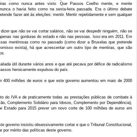
ntiras como nunca antes visto. Que Passos Coelho mente, e mente
nunca o havia feito como na sexta-feira passada. Era o último debate
etende fazer até às eleições: mentir. Mentir repetidamente e sem qualquer
izer que não se vai cortar salários, não se vai despedir ninguém, não se
 apenas nas gorduras do estado e não nas pessoas. Isso era em 2011. Em
ssas mentirosas como no passado (como dizer a Bruxelas que pretende
omisso exista), há que acrescentar um outro tipo de mentiras, que são
os.
aliada útil durante vários anos e que até pecava por défice de radicalismo
Passos heroicamente expulsou do país.
m 400 milhões de euros e que este governo aumentou em mais de 2000
to do IVA e de praticamente todas as prestações públicas de combate à
rção, Complemento Solidário para Idosos, Complemento por Dependência),
de Estado para 2015 prever um novo corte de 100 milhões de euros em
te governo insistiu obsessivamente cortar e que o Tribunal Constitucional,
 por mérito das políticas deste governo.