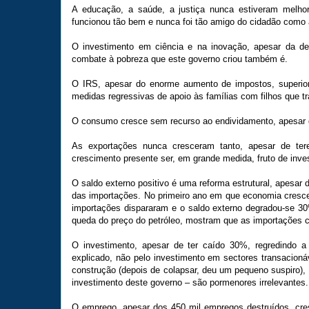
A educação, a saúde, a justiça nunca estiveram melhore
funcionou tão bem e nunca foi tão amigo do cidadão como 
O investimento em ciência e na inovação, apesar da de
combate à pobreza que este governo criou também é.
O IRS, apesar do enorme aumento de impostos, superior
medidas regressivas de apoio às famílias com filhos que tra
O consumo cresce sem recurso ao endividamento, apesar 
As exportações nunca cresceram tanto, apesar de te
crescimento presente ser, em grande medida, fruto de inve
O saldo externo positivo é uma reforma estrutural, apesar
das importações. No primeiro ano em que economia cresc
importações dispararam e o saldo externo degradou-se 3
queda do preço do petróleo, mostram que as importações 
O investimento, apesar de ter caído 30%, regredindo a
explicado, não pelo investimento em sectores transacio
construção (depois de colapsar, deu um pequeno suspiro),
investimento deste governo – são pormenores irrelevantes.
O emprego, apesar dos 450 mil empregos destruídos, cre